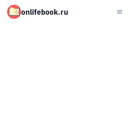
Перейти
к
onlifebook.ru
содержимому