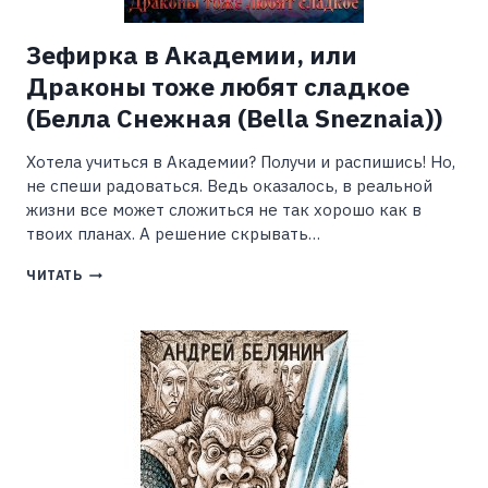
Зефирка в Академии, или
Драконы тоже любят сладкое
(Белла Снежная (Bella Sneznaia))
Хотела учиться в Академии? Получи и распишись! Но,
не спеши радоваться. Ведь оказалось, в реальной
жизни все может сложиться не так хорошо как в
твоих планах. А решение скрывать…
ЗЕФИРКА
ЧИТАТЬ
В
АКАДЕМИИ,
ИЛИ
ДРАКОНЫ
ТОЖЕ
ЛЮБЯТ
СЛАДКОЕ
(БЕЛЛА
СНЕЖНАЯ
(BELLA
SNEZNAIA))