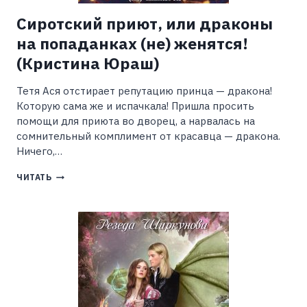
Сиротский приют, или драконы
на попаданках (не) женятся!
(Кристина Юраш)
Тетя Ася отстирает репутацию принца — дракона!
Которую сама же и испачкала! Пришла просить
помощи для приюта во дворец, а нарвалась на
сомнительный комплимент от красавца — дракона.
Ничего,…
СИРОТСКИЙ
ЧИТАТЬ
ПРИЮТ,
ИЛИ
ДРАКОНЫ
НА
ПОПАДАНКАХ
(НЕ)
ЖЕНЯТСЯ!
(КРИСТИНА
ЮРАШ)