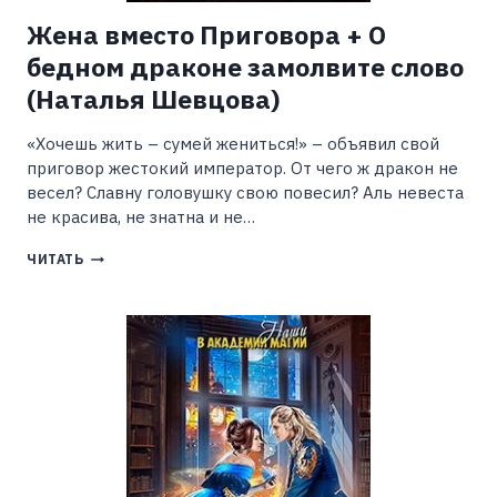
Жена вместо Приговора + О
бедном драконе замолвите слово
(Наталья Шевцова)
«Хочешь жить – сумей жениться!» – объявил свой
приговор жестокий император. От чего ж дракон не
весел? Славну головушку свою повесил? Аль невеста
не красива, не знатна и не…
ЖЕНА
ЧИТАТЬ
ВМЕСТО
ПРИГОВОРА
+
О
БЕДНОМ
ДРАКОНЕ
ЗАМОЛВИТЕ
СЛОВО
(НАТАЛЬЯ
ШЕВЦОВА)