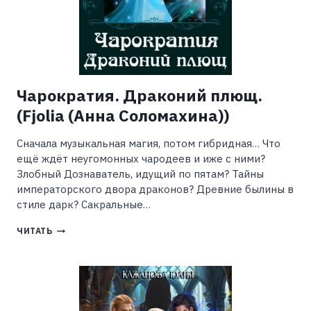
Чарократия. Драконий плющ.
(Fjolia (Анна Соломахина))
Сначала музыкальная магия, потом гибридная… Что
ещё ждёт неугомонных чародеев и иже с ними?
Злобный Дознаватель, идущий по пятам? Тайны
императорского двора драконов? Древние былины в
стиле дарк? Сакральные…
ЧАРОКРАТИЯ.
ЧИТАТЬ
ДРАКОНИЙ
ПЛЮЩ.
(FJOLIA
(АННА
СОЛОМАХИНА))