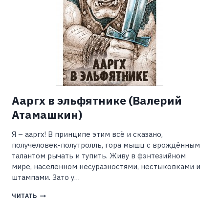
Ааргх в эльфятнике (Валерий
Атамашкин)
Я – ааргх! В принципе этим всё и сказано,
получеловек-полутролль, гора мышц с врождённым
талантом рычать и тупить. Живу в фэнтезийном
мире, населённом несуразностями, нестыковками и
штампами. Зато у…
ААРГХ
ЧИТАТЬ
В
ЭЛЬФЯТНИКЕ