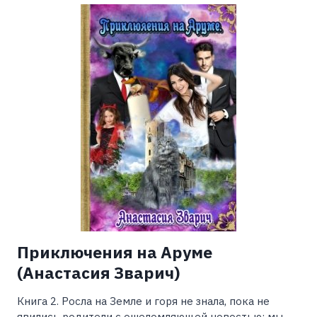
ИЛИ
КАК
НЕ
ВЛЮБИТЬСЯ
ПО
УШИ
(АЛИСА
АРДОВА)
Приключения на Аруме
(Анастасия Зварич)
Книга 2. Росла на Земле и горя не знала, пока не
явились родители с ошеломляющей новостью: мы