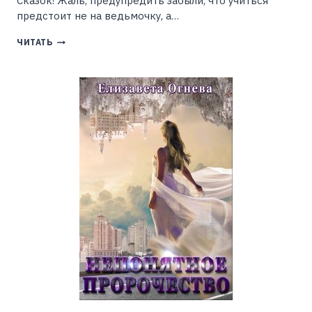
Сказок! Жаль, преду­предить забыли, что учиться
предстоит не на ведьмочку, а…
ШКОЛА
ЧИТАТЬ
СКАЗОК
(ИРИНА
ЭЛЬБА
И
ТАТЬЯНА
ОСИНСКАЯ)