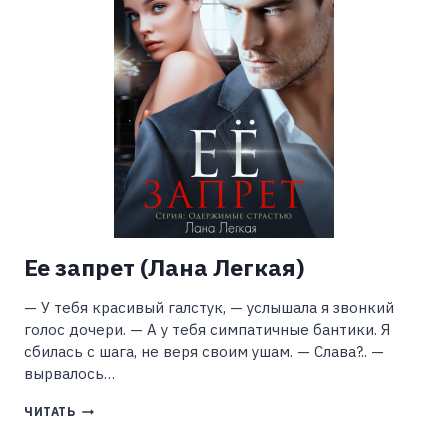
Ее запрет (Лана Легкая)
— У тебя красивый галстук, — услышала я звонкий
голос дочери. — А у тебя симпатичные бантики. Я
сбилась с шага, не веря своим ушам. — Слава?.. —
вырвалось…
ЕЕ
ЧИТАТЬ
ЗАПРЕТ
(ЛАНА