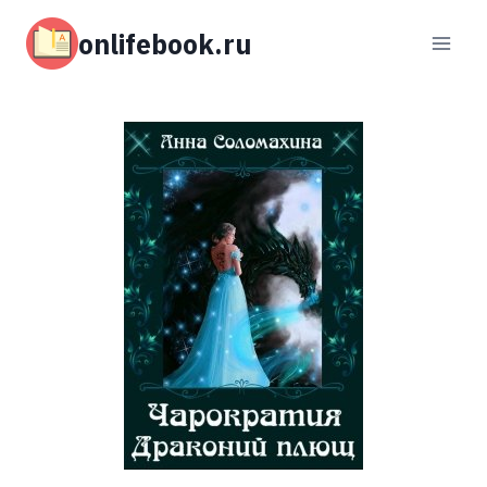
Перейти
к
onlifebook.ru
содержимому