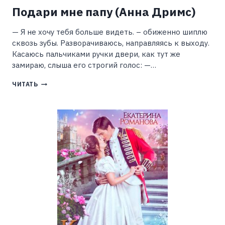
Подари мне папу (Анна Дримс)
— Я не хочу тебя больше видеть. – обиженно шиплю
сквозь зубы. Разворачиваюсь, направляясь к выходу.
Касаюсь пальчиками ручки двери, как тут же
замираю, слыша его строгий голос: —…
ПОДАРИ
ЧИТАТЬ
МНЕ
ПАПУ
(АННА
ДРИМС)