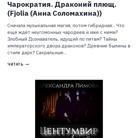
Чарократия. Драконий плющ.
(Fjolia (Анна Соломахина))
Сначала музыкальная магия, потом гибридная… Что
ещё ждёт неугомонных чародеев и иже с ними?
Злобный Дознаватель, идущий по пятам? Тайны
императорского двора драконов? Древние былины в
стиле дарк? Сакральные…
ЧАРОКРАТИЯ.
ЧИТАТЬ
ДРАКОНИЙ
ПЛЮЩ.
(FJOLIA
(АННА
СОЛОМАХИНА))