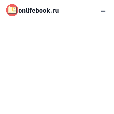
Перейти
к
onlifebook.ru
содержимому