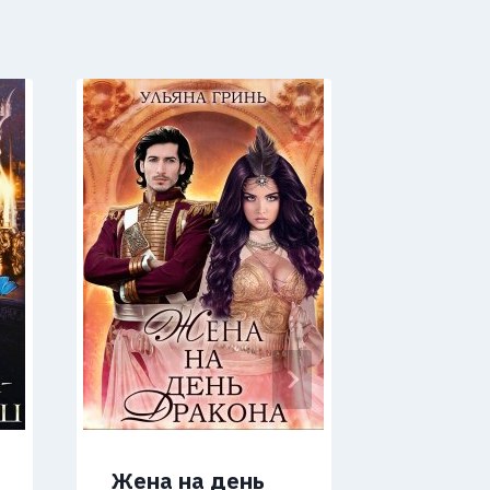
Жена на день
Мой ис