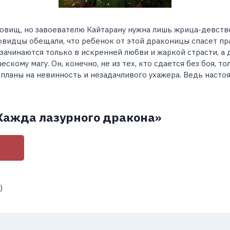
овищ, но завоевателю Кайтарану нужна лишь жрица-девств
овидцы обещали, что ребенок от этой драконицы спасет пр
зачинаются только в искренней любви и жаркой страсти, а 
скому магу. Он, конечно, не из тех, кто сдается без боя, то
 планы на невинность и незадачливого ухажера. Ведь насто
Жажда лазурного дракона»
)