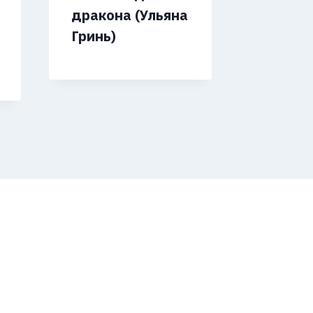
дракона (Ульяна
(Любов
Гринь)
Черник