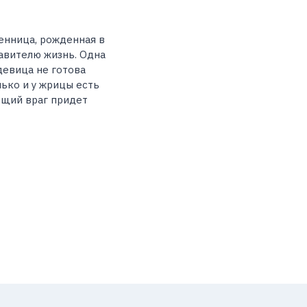
енница, рожденная в
авителю жизнь. Одна
девица не готова
лько и у жрицы есть
ящий враг придет