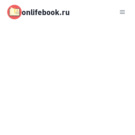
Перейти
к
onlifebook.ru
содержимому