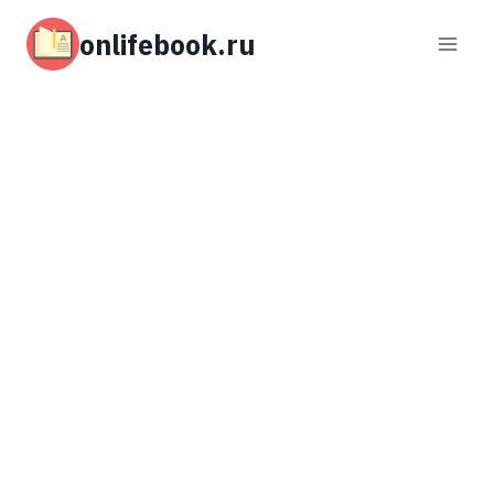
Перейти
к
onlifebook.ru
содержимому