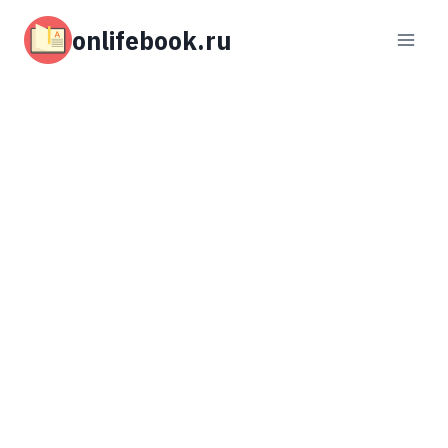
Перейти
к
onlifebook.ru
содержимому