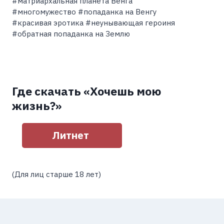
#матриархальная планета Венга
#многомужество #попаданка на Венгу
#красивая эротика #неунывающая героиня
#обратная попаданка на Землю
Где скачать «Хочешь мою
жизнь?»
Литнет
(Для лиц старше 18 лет)