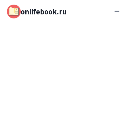
Перейти
к
onlifebook.ru
содержимому