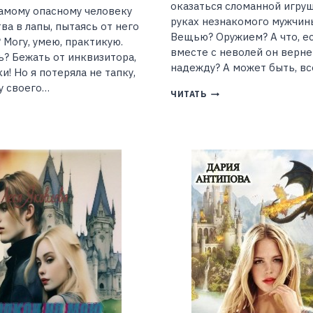
оказаться сломанной игру
амому опасному человеку
руках незнакомого мужчин
ва в лапы, пытаясь от него
Вещью? Оружием? А что, е
 Могу, умею, практикую.
вместе с неволей он верне
ь? Бежать от инквизитора,
надежду? А может быть, в
и! Но я потеряла не тапку,
у своего…
МУЖЧИНА
ЧИТАТЬ
С
ТИННАЯ
ОГНЕСТРЕЛОМ
Я
(ДЖЕЙД
КВИЗИТОРА,
ДЭВЛИН)
И
ПЕТЬ
ЛУНОЧИ
ДРИАНА
РИ)