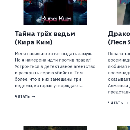
Тайна трёх ведьм
Драко
(Кира Ким)
(Леся 
Меня насильно хотят выдать замуж.
Попала та
Но я намерена идти против правил!
восемнадц
Устроиться в детективное агентство
любимая м
и раскрыть серию убийств. Тем
восемнадц
более, что в них замешаны три
оказывает
ведьмы, которые утверждают…
Алмазная 
представи
ТАЙНА
ЧИТАТЬ
ТРЁХ
ДР
ЧИТАТЬ
ВЕДЬМ
НА
(КИРА
МО
КИМ)
ГО
(Л
ЯК