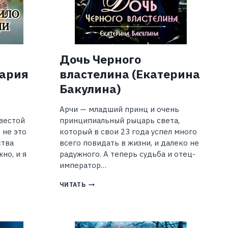
Дочь Черного
Дария
властелина (Екатерина
Бакулина)
Арчи — младший принц и очень
вестой
принципиальный рыцарь света,
 не это
который в свои 23 года успел много
ства
всего повидать в жизни, и далеко не
но, и я
радужного. А теперь судьба и отец-
император…
ДОЧЬ
ЧИТАТЬ
ЧЕРНОГО
ВЛАСТЕЛИНА
(ЕКАТЕРИНА
БАКУЛИНА)