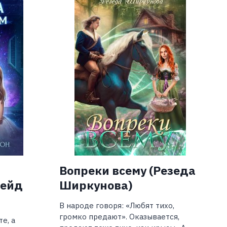
ОТБОР
(НАТАЛЬЯ
САМСОНОВА)
Вопреки всему (Резеда
жейд
Ширкунова)
В народе говоря: «Любят тихо,
громко предают». Оказывается,
е, а