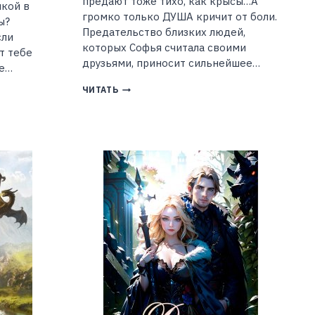
предают тоже тихо, как крысы…А
шкой в
громко только ДУША кричит от боли.
ы?
Предательство близких людей,
сли
которых Софья считала своими
т тебе
друзьями, приносит сильнейшее…
се…
ВОПРЕКИ
ЧИТАТЬ
ВСЕМУ
(РЕЗЕДА
ШИРКУНОВА)