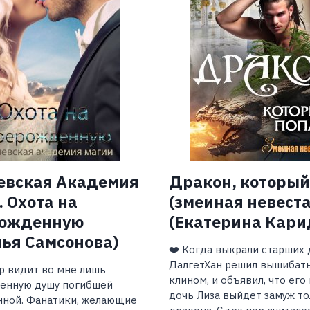
евская Академия
Дракон, который
 Охота на
(змеиная невеста
ожденную
(Екатерина Кари
лья Самсонова)
❤️ Когда выкрали старших 
ДалгетХан решил вышибать
 видит во мне лишь
клином, и объявил, что ег
енную душу погибшей
дочь Лиза выйдет замуж то
нной. Фанатики, желающие