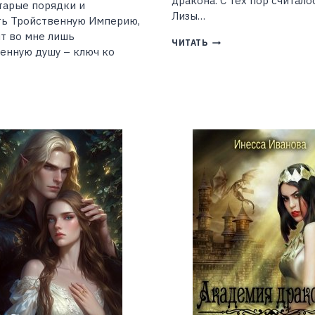
дракона. С тех пор считалос
тарые порядки и
Лизы…
ть Тройственную Империю,
т во мне лишь
ДРАКОН,
ЧИТАТЬ
енную душу – ключ ко
КОТОРЫЙ
ПОПАЛ
(ЗМЕИНАЯ
НЕВЕСТА
РОЛЕВСКАЯ
9)
АДЕМИЯ
(ЕКАТЕРИНА
ГИИ.
КАРИДИ)
ОТА
РЕРОЖДЕННУЮ
АТАЛЬЯ
МСОНОВА)