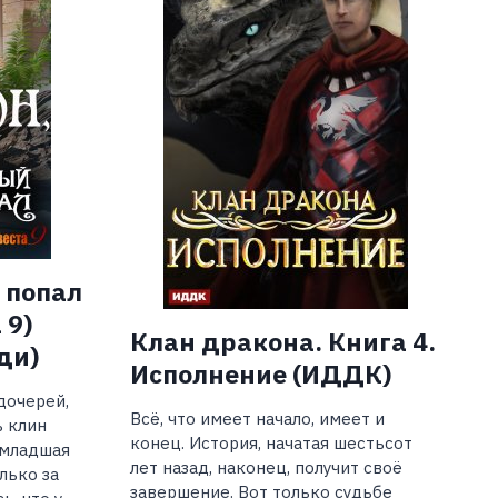
 попал
 9)
Клан дракона. Книга 4.
ди)
Исполнение (ИДДК)
дочерей,
Всё, что имеет начало, имеет и
 клин
конец. История, начатая шестьсот
о младшая
лет назад, наконец, получит своё
лько за
завершение. Вот только судьбе