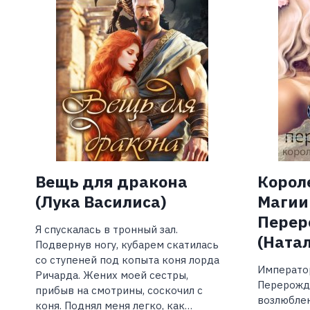
Вещь для дракона
Корол
(Лука Василиса)
Магии.
Перер
Я спускалась в тронный зал.
(Ната
Подвернув ногу, кубарем скатилась
со ступеней под копыта коня лорда
Император
Ричарда. Жених моей сестры,
Перерожд
прибыв на смотрины, соскочил с
возлюбле
коня. Поднял меня легко, как…