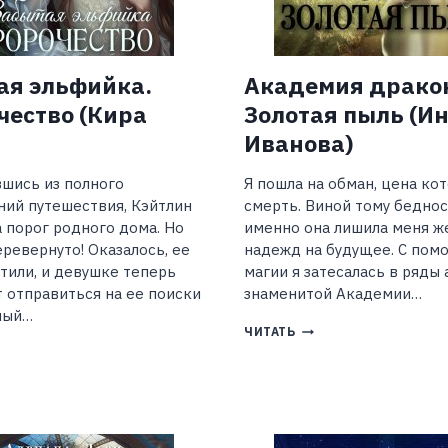
ая эльфийка.
Академия драко
чество (Кира
Золотая пыль (И
Иванова)
шись из полного
Я пошла на обман, цена ко
ий путешествия, Кэйтлин
смерть. Виной тому беднос
а порог родного дома. Но
именно она лишила меня ж
еревернуто! Оказалось, ее
надежд на будущее. С по
тили, и девушке теперь
магии я затесалась в ряды
 отправиться на ее поиски
знаменитой Академии…
ный…
АКАДЕМИЯ
ЧИТАТЬ
ДРАКОНОВ.
БЫТАЯ
ЗОЛОТАЯ
ЬФИЙКА.
ПЫЛЬ
ОРОЧЕСТВО
(ИНЕССА
РА
ИВАНОВА)
М)