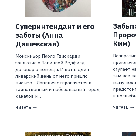
Забыт
Суперинтендант и его
Проро
заботы (Анна
Ким)
Дашевская)
Возвратив
Монсиньор Паоло Гвискарди
приключен
заключил с Лавинией Редфилд
ступает н
договор о помощи. И вот в один
там все п
январский день от него пришло
маму похи
письмо… Лавиния отправляется в
предстоит
таинственный и небезопасный город
в волшеб
каналов и…
ЗА
СУПЕРИНТЕНДАНТ
ЧИТАТЬ
ЧИТАТЬ
ЭЛ
И
ПР
ЕГО
(КИ
ЗАБОТЫ
КИ
(АННА
ДАШЕВСКАЯ)