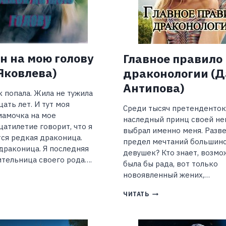
н на мою голову
Главное правило
Яковлева)
драконологии (
Антипова)
к попала. Жила не тужила
ать лет. И тут моя
Среди тысяч претенденток
амочка на мое
наследный принц своей не
атилетие говорит, что я
выбрал именно меня. Разве
ся редкая драконица.
предел мечтаний большин
драконица. Я последняя
девушек? Кто знает, возмож
тельница своего рода….
была бы рада, вот только
новоявленный жених,…
АКОН
ГЛАВНОЕ
ЧИТАТЬ
Ю
ПРАВИЛО
ЛОВУ
ДРАКОНОЛОГИИ
ЕСЯ
(ДАРИЯ
ОВЛЕВА)