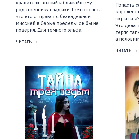
хранителю знаний и ближайшему
Попасть с
родственнику владыки Темного леса,
королевст
что его отправят с безнадежной
скрыться?
миссией в Серые пределы, он бы не
Что делат
поверил. Для темного эльфа…
теряя тапк
а половин
ТЕМНЫЙ
ЧИТАТЬ
ЭЛЬФ-1.
ИС
ЧИТАТЬ
ХРАНИТЕЛЬ
ДЛ
(АЛЕКСАНДРА
ИН
ЛИСИНА)
ИЛ
УС
ДО
ПО
(А
ДА