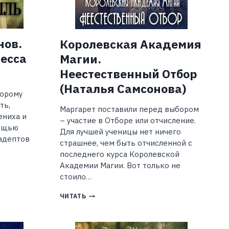
нов.
Королевская Академия
несса
Магии.
Неестественный Отбор
(Наталья Самсонова)
торому
ть,
Маргарет поставили перед выбором
ениха и
– участие в Отборе или отчисление.
мощью
Для лучшей ученицы нет ничего
 адептов
страшнее, чем быть отчисленной с
последнего курса Королевской
Академии Магии. Вот только не
стоило…
КОРОЛЕВСКАЯ
ЧИТАТЬ
АКАДЕМИЯ
МАГИИ.
НЕЕСТЕСТВЕННЫЙ