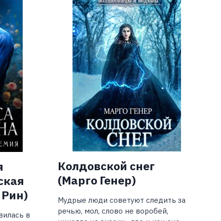
Колдовской снег
я
(Марго Генер)
ская
 Рин)
Мудрые люди советуют следить за
речью, мол, слово не воробей,
вилась в