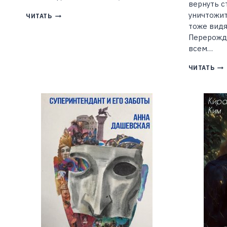
вернуть с
уничтожи
ВЕЩЬ
ЧИТАТЬ
ДЛЯ
тоже видя
ДРАКОНА
Перерожд
(ЛУКА
всем…
ВАСИЛИСА)
КО
ЧИТАТЬ
АК
МА
ОХ
НА
ПЕ
(Н
СА