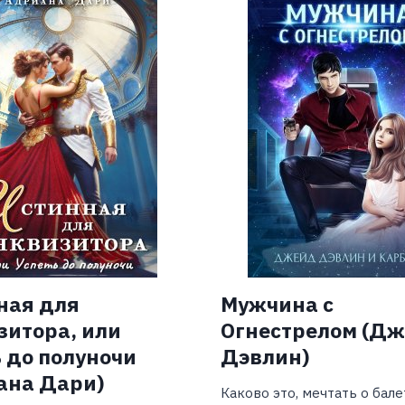
ная для
Мужчина с
зитора, или
Огнестрелом (Д
 до полуночи
Дэвлин)
ана Дари)
Каково это, мечтать о балет