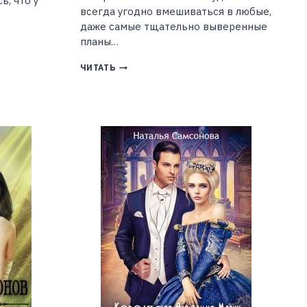
ь, что у
всегда угодно вмешиваться в любые,
даже самые тщательно выверенные
планы…
КЛАН
ЧИТАТЬ
ДРАКОНА.
КНИГА
4.
ИСПОЛНЕНИЕ
(ИДДК)