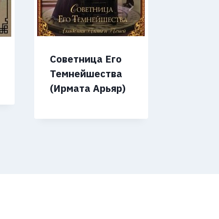
Советница Его
Трон в
Темнейшества
туннел
(Ирмата Арьяр)
2) (Да
Светла